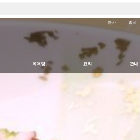
봉사
법적
목욕탕
요리
관내