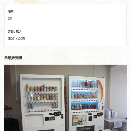
場所
3階
定員 / 広さ
250名 / 120畳
自動販売機