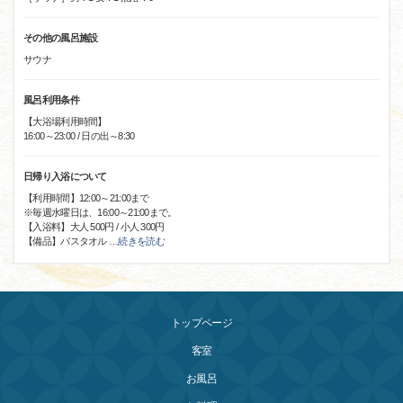
その他の風呂施設
サウナ
風呂利用条件
【大浴場利用時間】
16:00～23:00 / 日の出～8:30
日帰り入浴について
【利用時間】12:00～21:00まで
※毎週水曜日は、16:00～21:00まで。
【入浴料】大人 500円 / 小人 300円
【備品】バスタオル
…
続きを読む
トップページ
客室
お風呂