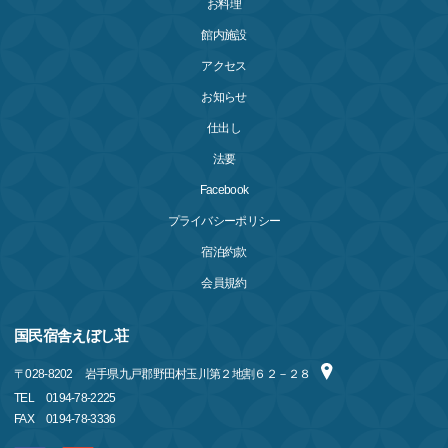
お料理
館内施設
アクセス
お知らせ
仕出し
法要
Facebook
プライバシーポリシー
宿泊約款
会員規約
国民宿舎えぼし荘
〒
028-8202
岩手県九戸郡野田村玉川第２地割６２－２８
TEL
0194-78-2225
FAX
0194-78-3336