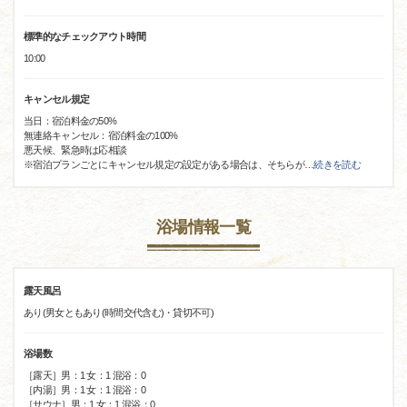
標準的なチェックアウト時間
10:00
キャンセル規定
当日：宿泊料金の50%
無連絡キャンセル：宿泊料金の100%
悪天候、緊急時は応相談
※宿泊プランごとにキャンセル規定の設定がある場合は、そちらが
…
続きを読む
浴場情報一覧
露天風呂
あり(男女ともあり(時間交代含む)・貸切不可)
浴場数
［露天］男：1 女：1 混浴：0
［内湯］男：1 女：1 混浴：0
［サウナ］男：1 女：1 混浴：0