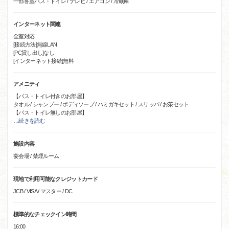
一部客室バス・トイレ / テレビ / エアコン / 冷蔵庫
インターネット関連
全室対応
[接続方法]無線LAN
[PC貸し出し]なし
[インターネット接続]無料
アメニティ
【バス・トイレ付きのお部屋】
タオル / シャンプー / ボディソープ / ハミガキセット / スリッパ / お茶セット
【バス・トイレ無しのお部屋】
…
続きを読む
施設内容
宴会場 / 禁煙ルーム
現地で利用可能なクレジットカード
JCB / VISA / マスター / DC
標準的なチェックイン時間
16:00