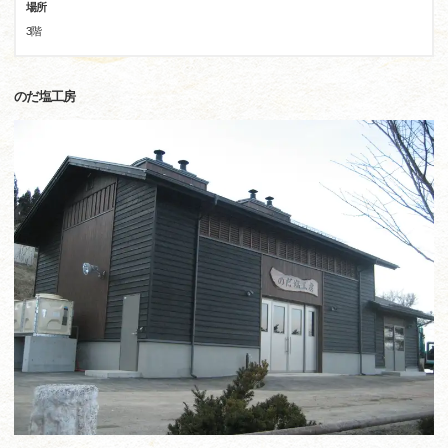
場所
3階
のだ塩工房