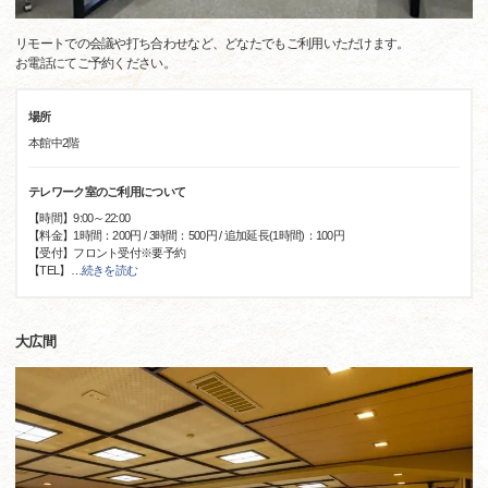
リモートでの会議や打ち合わせなど、どなたでもご利用いただけます。
お電話にてご予約ください。
場所
本館中2階
テレワーク室のご利用について
【時間】9:00～22:00
【料金】1時間：200円 / 3時間：500円 / 追加延長(1時間)：100円
【受付】フロント受付※要予約
【TEL】
…
続きを読む
大広間