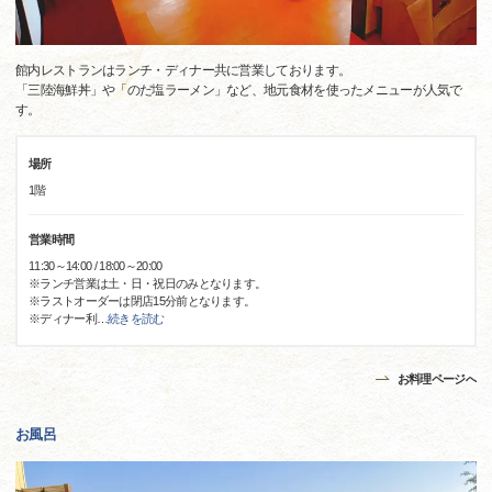
館内レストランはランチ・ディナー共に営業しております。
「三陸海鮮丼」や「のだ塩ラーメン」など、地元食材を使ったメニューが人気で
す。
場所
1階
営業時間
11:30～14:00 / 18:00～20:00
※ランチ営業は土・日・祝日のみとなります。
※ラストオーダーは閉店15分前となります。
※ディナー利
…
続きを読む
お料理ページへ
お風呂