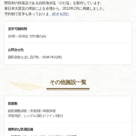
野田村の特産品である自然海水塩「のだ塩」を製作しています。
東日本大震災の津波による全壊から、2012年2月に再建しました。
予約制で見学も承っておりま
…
続きを読む
見学可能時間
13:00～15:00まで(午後のみ)
お問合せ先
国民宿舎えぼし荘(TEL：0194-78-2225)
その他施設一覧
部屋数
総部屋数26室：洋室2室 / 和室24室
洋室内訳：シングル1室(-) / ツイン1室(-)
標準的な部屋設備