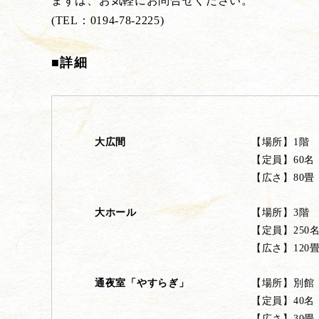
まずは、お気軽にお問合せください。
(TEL：0194-78-2225)
■詳細
大広間
【場所】1階
【定員】60名
【広さ】80畳
大ホール
【場所】3階
【定員】250
【広さ】120
通夜室「やすらぎ」
【場所】別館
【定員】40名
【広さ】30畳