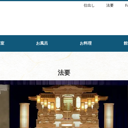
仕出し
法要
F
客室
お風呂
お料理
館
法要