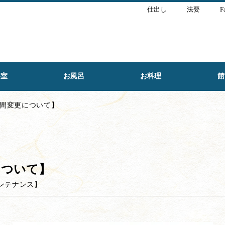
仕出し
法要
F
客室
お風呂
お料理
館
時間変更について】
について】
ンテナンス
】