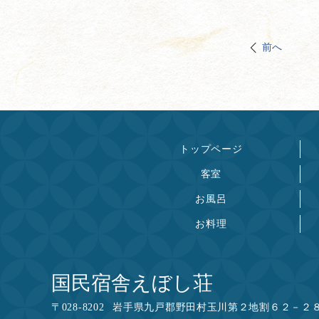
前へ
トップページ
客室
お風呂
お料理
国民宿舎えぼし荘
〒
028-8202
岩手県九戸郡野田村玉川第２地割６２－２